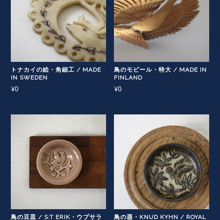
トナカイの絵・角細工 / MADE
鳥のモビール・特大 / MADE IN
IN SWEDEN
FINLAND
¥
0
¥
0
鳥の豆皿 / S:T ERIK・ウプサラ
鳥の器・KNUD KYHN / ROYAL