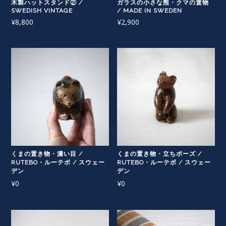
木製ハットスタンド② /
ガラスの小さな熊・クマの置物
SWEDISH VINTAGE
/ MADE IN SWEDEN
¥
8,800
¥
2,900
くまの置き物・濃い目 /
くまの置き物・立ちポーズ /
RUTEBO・ルーテボ / スウェー
RUTEBO・ルーテボ / スウェー
デン
デン
¥
0
¥
0