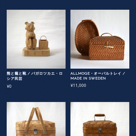
熊と籠と靴 / バガロツカエ・ロ
ALLMOGE・オーバルトレイ /
MADE IN SWEDEN
シア民芸
¥
11,000
¥
0