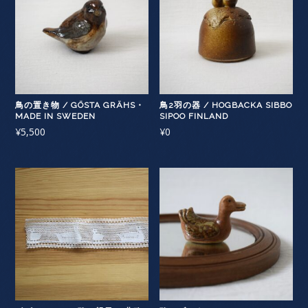
鳥の置き物 / GÖSTA GRÄHS・
鳥2羽の器 / HOGBACKA SIBBO
MADE IN SWEDEN
SIPOO FINLAND
¥
5,500
¥
0