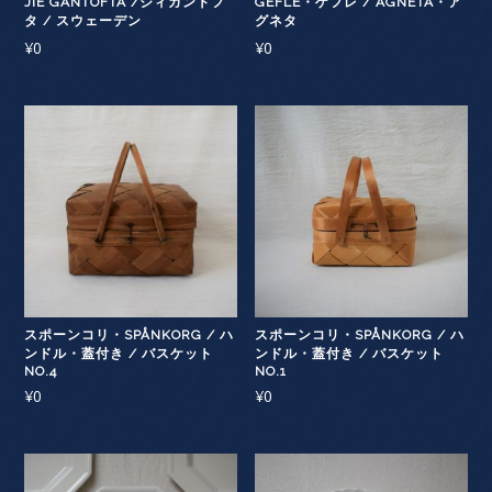
JIE GANTOFTA /ジィガントフ
GEFLE・ゲフレ / AGNETA・ア
タ / スウェーデン
グネタ
¥
0
¥
0
スポーンコリ・SPÅNKORG / ハ
スポーンコリ・SPÅNKORG / ハ
ンドル・蓋付き / バスケット
ンドル・蓋付き / バスケット
NO.4
NO.1
¥
0
¥
0