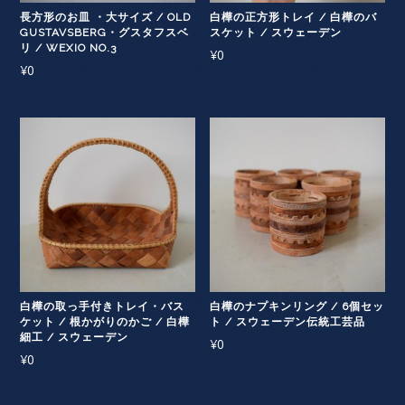
長方形のお皿 ・大サイズ / OLD
白樺の正方形トレイ / 白樺のバ
GUSTAVSBERG・グスタフスベ
スケット / スウェーデン
リ / WEXIO NO.3
¥
0
¥
0
白樺の取っ手付きトレイ・バス
白樺のナプキンリング / 6個セッ
ケット / 根かがりのかご / 白樺
ト / スウェーデン伝統工芸品
細工 / スウェーデン
¥
0
¥
0