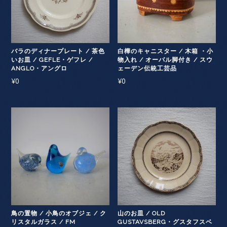
バラのディナープレート / 茶色
白樺のキャニスター / 木箱 ・小
いお皿 / GEFLE・ゲフレ /
物入れ / オーバル脚付き / スウ
ANGLO・アングロ
ェーデン伝統工芸品
¥
0
¥
0
鳥の置物 / 小鳥のオブジェ / ク
山のお皿 / OLD
リスタルガラス / FM
GUSTAVSBERG・グスタフスベ