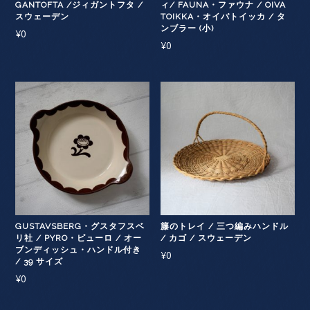
GANTOFTA /ジィガントフタ /
ィ/ FAUNA・ファウナ / OIVA
スウェーデン
TOIKKA・オイバトイッカ / タ
ンブラー (小)
¥
0
¥
0
GUSTAVSBERG・グスタフスベ
籐のトレイ / 三つ編みハンドル
リ社 / PYRO・ピューロ / オー
/ カゴ / スウェーデン
ブンディッシュ・ハンドル付き
¥
0
/ 39 サイズ
¥
0