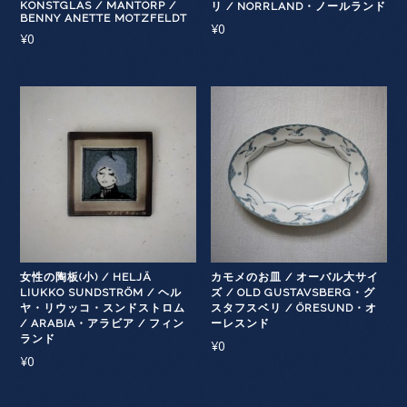
KONSTGLAS / MANTORP /
リ / NORRLAND・ノールランド
BENNY ANETTE MOTZFELDT
¥
0
¥
0
女性の陶板(小) / HELJÄ
カモメのお皿 / オーバル大サイ
LIUKKO SUNDSTRÖM / ヘル
ズ / OLD GUSTAVSBERG・グ
ヤ・リウッコ・スンドストロム
スタフスベリ / ÖRESUND・オ
/ ARABIA・アラビア / フィン
ーレスンド
ランド
¥
0
¥
0