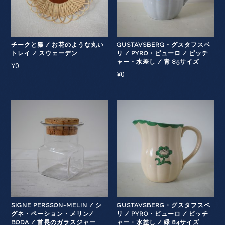
チークと籐 / お花のような丸い
GUSTAVSBERG・グスタフスベ
トレイ / スウェーデン
リ / PYRO・ピューロ / ピッチ
ャー・水差し / 青 85サイズ
¥
0
¥
0
SIGNE PERSSON-MELIN / シ
GUSTAVSBERG・グスタフスベ
グネ・ペーション・メリン/
リ / PYRO・ピューロ / ピッチ
BODA / 首長のガラスジャー
ャー・水差し / 緑 84サイズ