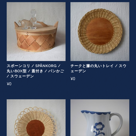
スポーンコリ / SPÅNKORG /
チークと籐の丸いトレイ / スウ
丸いBOX型 / 蓋付き / パンかご
ェーデン
/ スウェーデン
¥
0
¥
0