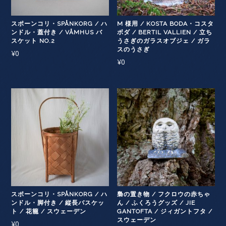
スポーンコリ・SPÅNKORG / ハ
M 様用 / KOSTA BODA・コスタ
ンドル・蓋付き / VÅMHUS バ
ボダ / BERTIL VALLIEN / 立ち
スケット NO.2
うさぎのガラスオブジェ / ガラ
スのうさぎ
¥
0
¥
0
スポーンコリ・SPÅNKORG / ハ
梟の置き物 / フクロウの赤ちゃ
ンドル・脚付き / 縦長バスケッ
ん / ふくろうグッズ / JIE
ト / 花籠 / スウェーデン
GANTOFTA / ジィガントフタ /
スウェーデン
¥
0