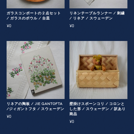
ガラスコンポートの２点セット
リネンテーブルランナー / 刺繍
/ ガラスのボウル / 台皿
/ リネア / スウェーデン
¥
0
¥
0
リネアの陶板 / JIE GANTOFTA
壁掛けスポーンコリ / コロンと
/ジィガントフタ / スウェーデン
した形 / スウェーデン / 訳あり
商品
¥
0
¥
0