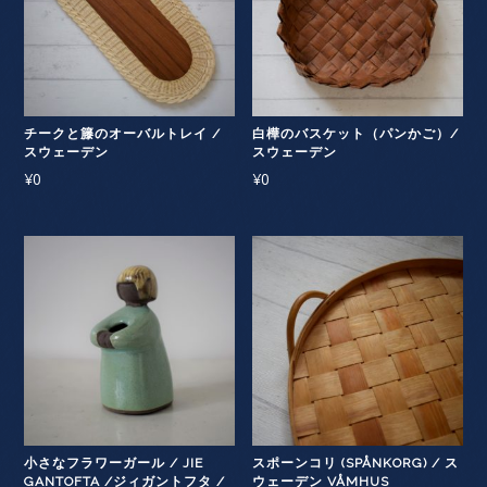
チークと籐のオーバルトレイ /
白樺のバスケット（パンかご）/
スウェーデン
スウェーデン
¥
0
¥
0
小さなフラワーガール / JIE
スポーンコリ (SPÅNKORG) / ス
GANTOFTA /ジィガントフタ /
ウェーデン VÅMHUS