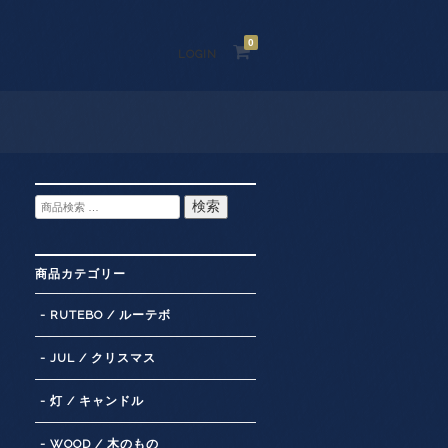
0
LOGIN
検
検索
索
対
象:
商品カテゴリー
- RUTEBO / ルーテボ
- JUL / クリスマス
- 灯 / キャンドル
- WOOD / 木のもの