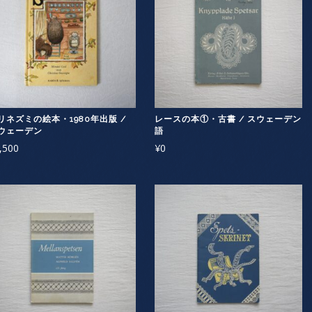
リネズミの絵本・1980年出版 /
レースの本①・古書 / スウェーデン
ウェーデン
語
,500
¥
0