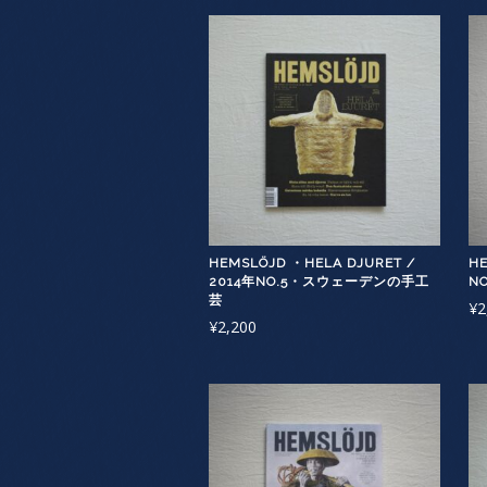
HEMSLÖJD ・HELA DJURET /
HE
2014年NO.5・スウェーデンの手工
N
芸
¥
2
¥
2,200