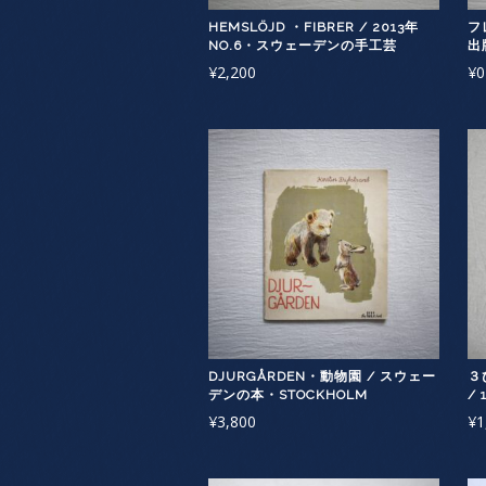
HEMSLÖJD ・FIBRER / 2013年
フ
NO.6・スウェーデンの手工芸
出
¥
2,200
¥
0
DJURGÅRDEN・動物園 / スウェー
３
デンの本・STOCKHOLM
/
¥
3,800
¥
1