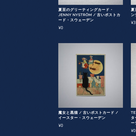
夏至のグリーティングカード・
夏
JENNY NYSTRÖM / 古いポストカ
ン
ード・スウェーデン
¥
3
¥
0
魔女と黒猫 / 古いポストカード /
T
イースター・スウェーデン
タ
ー
¥
0
¥
0