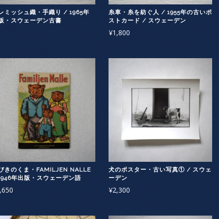
レミッシュ織・手織り / 1965年
糸車・糸を紡ぐ人 / 1955年の古いポ
版・スウェーデン古書
ストカード / スウェーデン
¥
1,800
びきのくま・FAMILJEN NALLE
犬のポスター・古い写真① / スウェ
 1946年出版・スウェーデン語
ーデン
,650
¥
2,300