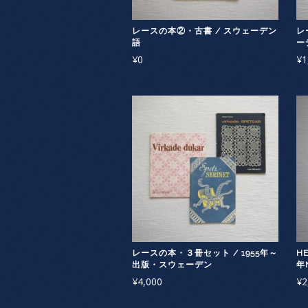
レースの本②・古書 / スウェーデン
レ
語
ー
¥
0
¥
1
レースの本・３冊セット / 1955年～
HE
出版・スウェーデン
年
¥
4,000
¥
2