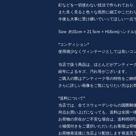
釘などを一切使わない技法で作られており
また良く見ると色々な箇所に細工やこだわ
今後も大事に受け継いでいってほしい一点
Size: 約31cm × 21.5cm × H16cm(ハンド
*コンディション*
使用感少なくヴィンテージとしては良いコ
当店で扱う商品は、ほとんどがアンティー
経年によるキズ、汚れ等がございます。
ご購入の際はアンティーク等の特性をご納
さらに詳しい画像をご覧になりたい方はお
*送料について*
当店では、全てスウェーデンからの国際郵
何点お買い上げになっても、送料は全国一律85
お荷物の所在がご不安な場合は、送料850円 + 
☆補償付きをご選択いただいたお客様は荷
お荷物発送後に当店より配信します発送完