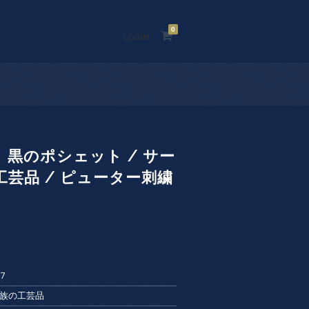
0
LOGIN
黒のポシェット / サー
芸品 / ピューター刺繍
67
ミ族の工芸品