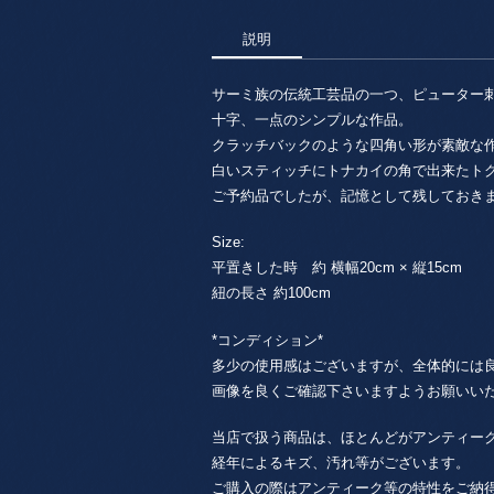
説明
サーミ族の伝統工芸品の一つ、ピューター
十字、一点のシンプルな作品。
クラッチバックのような四角い形が素敵な
白いスティッチにトナカイの角で出来たト
ご予約品でしたが、記憶として残しておき
Size:
平置きした時 約 横幅20cm × 縦15cm
紐の長さ 約100cm
*コンディション*
多少の使用感はございますが、全体的には
画像を良くご確認下さいますようお願いい
当店で扱う商品は、ほとんどがアンティー
経年によるキズ、汚れ等がございます。
ご購入の際はアンティーク等の特性をご納