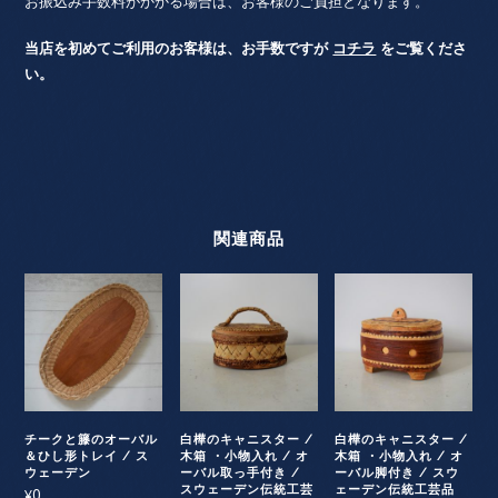
お振込み手数料がかかる場合は、お客様のご負担となります。
当店を初めてご利用のお客様は、お手数ですが
コチラ
をご覧くださ
い。
関連商品
チークと籐のオーバル
白樺のキャニスター /
白樺のキャニスター /
＆ひし形トレイ / ス
木箱 ・小物入れ / オ
木箱 ・小物入れ / オ
ウェーデン
ーバル取っ手付き /
ーバル脚付き / スウ
スウェーデン伝統工芸
ェーデン伝統工芸品
0
¥