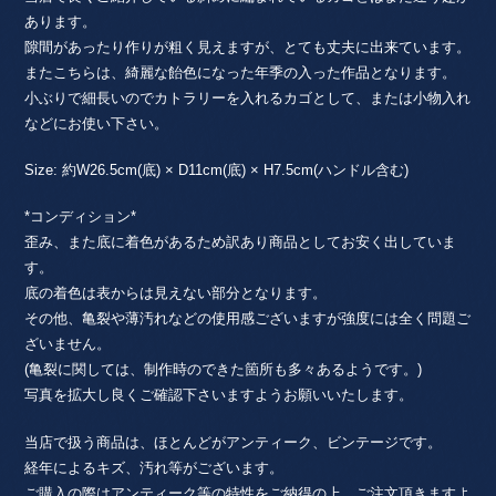
あります。
隙間があったり作りが粗く見えますが、とても丈夫に出来ています。
またこちらは、綺麗な飴色になった年季の入った作品となります。
小ぶりで細長いのでカトラリーを入れるカゴとして、または小物入れ
などにお使い下さい。
Size: 約W26.5cm(底) × D11cm(底) × H7.5cm(ハンドル含む)
*コンディション*
歪み、また底に着色があるため訳あり商品としてお安く出していま
す。
底の着色は表からは見えない部分となります。
その他、亀裂や薄汚れなどの使用感ございますが強度には全く問題ご
ざいません。
(亀裂に関しては、制作時のできた箇所も多々あるようです。)
写真を拡大し良くご確認下さいますようお願いいたします。
当店で扱う商品は、ほとんどがアンティーク、ビンテージです。
経年によるキズ、汚れ等がございます。
ご購入の際はアンティーク等の特性をご納得の上、ご注文頂きますよ