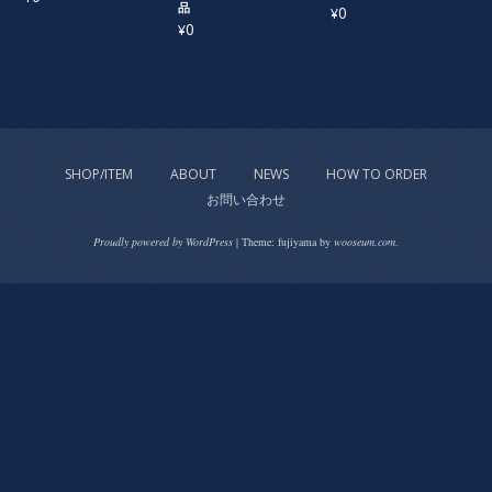
品
0
¥
0
¥
SHOP/ITEM
ABOUT
NEWS
HOW TO ORDER
お問い合わせ
Proudly powered by WordPress
|
Theme: fujiyama by
wooseum.com
.