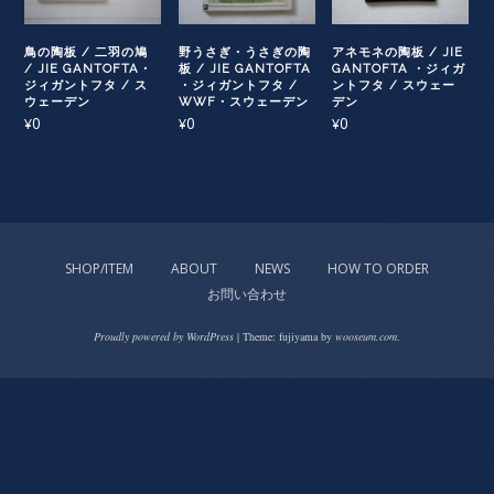
鳥の陶板 / 二羽の鳩
野うさぎ・うさぎの陶
アネモネの陶板 / JIE
/ JIE GANTOFTA・
板 / JIE GANTOFTA
GANTOFTA ・ジィガ
ジィガントフタ / ス
・ジィガントフタ /
ントフタ / スウェー
ウェーデン
WWF・スウェーデン
デン
0
0
0
¥
¥
¥
SHOP/ITEM
ABOUT
NEWS
HOW TO ORDER
お問い合わせ
Proudly powered by WordPress
|
Theme: fujiyama by
wooseum.com
.