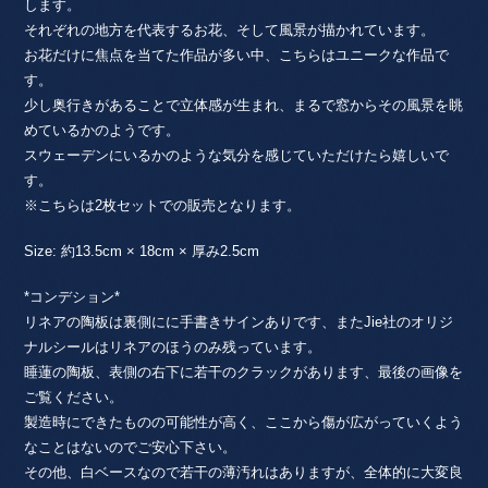
します。
それぞれの地方を代表するお花、そして風景が描かれています。
お花だけに焦点を当てた作品が多い中、こちらはユニークな作品で
す。
少し奥行きがあることで立体感が生まれ、まるで窓からその風景を眺
めているかのようです。
スウェーデンにいるかのような気分を感じていただけたら嬉しいで
す。
※こちらは2枚セットでの販売となります。
Size: 約13.5cm × 18cm × 厚み2.5cm
*コンデション*
リネアの陶板は裏側にに手書きサインありです、またJie社のオリジ
ナルシールはリネアのほうのみ残っています。
睡蓮の陶板、表側の右下に若干のクラックがあります、最後の画像を
ご覧ください。
製造時にできたものの可能性が高く、ここから傷が広がっていくよう
なことはないのでご安心下さい。
その他、白ベースなので若干の薄汚れはありますが、全体的に大変良