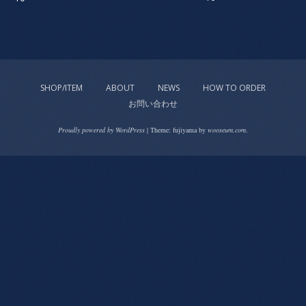
SHOP/ITEM
ABOUT
NEWS
HOW TO ORDER
お問い合わせ
Proudly powered by WordPress
|
Theme: fujiyama by
wooseum.com
.