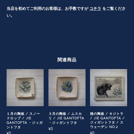
当店を初めてご利用のお客様は、お手数ですが
コチラ
をご覧くださ
い。
関連商品
１月の陶板 / スノー
３月の陶板 / ムスカ
猫の陶板 / キジトラ
ドロップ / JIE
リ / JIE GANTOFTA
/ JIE GANTOFTA /
ジィガントフタ / ス
GANTOFTA ・ジィガ
・ジィガントフタ
ウェーデン NO.2
ントフタ
0
¥
0
0
¥
¥