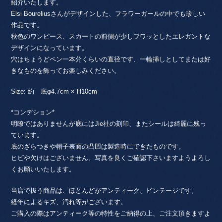
紹介いたします。
Elsi Boureliusさんがデザインした、フラワーガールの中でも珍しい
作品です。
秋色のワンピース、スカートの前側が少しフワッとしたエレガントな
デザインになっています。
穴はちょうどペン一本分くらいの直径です、一輪挿しとしてまたは好
きなものを飾ってお楽しみください。
Size: 約 底φ4.7cm × H10cm
*コンデション*
明瞭ではありませんが底にはJie社の刻印、またシールは綺麗に残っ
ています。
底のざらつきや帽子表面の凸凹は製造時にできたものです。
ヒビや欠けはございません、写真を良くご確認下さいますようよろし
くお願いいたします。
当店で扱う商品は、ほとんどがアンティーク、ビンテージです。
経年によるキズ、汚れ等がございます。
ご購入の際はアンティーク等の特性をご納得の上、ご注文頂きますよ