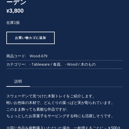
ーデン
3,800
¥
在庫1個
ど
お買い物カゴに追加
ん
ぐ
り
商品コード:
Wood-679
の
お
カテゴリー:
- Tableware / 食器
,
- Wood / 木のもの
皿
③
説明
/
木
彫
スウェーデンで見つけた木製トレイをご紹介します。
り・
軽いお色味の木材で、どんぐりの葉っぱと実が彫られています。
ス
このまま飾っても素敵な作品ですが、
ウ
ちょっとしたお茶菓子をサービングする時にも活躍しそうです。
ェ
ー
※同じ作品を複数購入いただいた場合、一枚増えるごとに－￥500さ