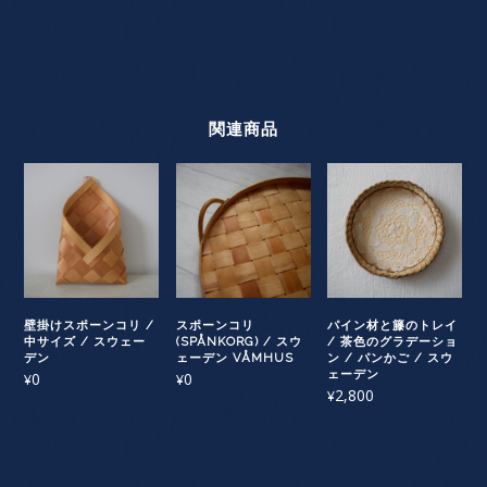
関連商品
壁掛けスポーンコリ /
スポーンコリ
パイン材と籐のトレイ
中サイズ / スウェー
(SPÅNKORG) / スウ
/ 茶色のグラデーショ
デン
ェーデン VÅMHUS
ン / パンかご / スウ
ェーデン
0
0
¥
¥
2,800
¥