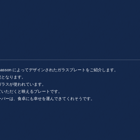
ダ
/
Mats
Jonasson・
2
枚
セ
ッ
ト
個
s Jonasson によってデザインされたガラスプレートをご紹介します。
売となります。
ガラスが使われています。
ていただくと映えるプレートです。
ーバーは、食卓にも幸せを運んできてくれそうです。
。