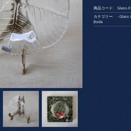
バ
商品コード:
Glass-0
ー・
四
カテゴリー:
- Glas
Boda
つ
葉
の
ガ
ラ
ス
プ
レ
ー
ト
/
KOSTA
BODA・
コ
ス
タ
ボ
ー