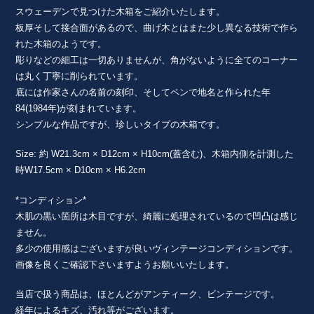
スウェーデンで見つけた木箱をご紹介いたします。
板厚そして接合面があるので、曲げ木とはまた少し異なる技術で作ら
れた木箱のようです。
彫りなどの細工は一切ありませんが、角がないように全てのコーナー
は丸く丁寧に削られています。
底には作家さんの名前の刻印、そしてペンで地名と作られた年
84(1984年)が刻まれています。
シンプルな作品ですが、珍しいタイプの木箱です。
Size: 約 W21.3cm × D12cm × H10cm(蓋含む)、木箱内側を計測した
時W17.5cm × D10cm × H6.2cm
*コンディション*
木肌の黒い箇所は木目ですが、綺麗に処理されているので凹凸は感じ
ません。
多少の使用感はございますが良いヴィンテージコンディションです。
画像を良くご確認下さいますようお願いいたします。
当店で扱う商品は、ほとんどがアンティーク、ビンテージです。
経年によるキズ、汚れ等がございます。