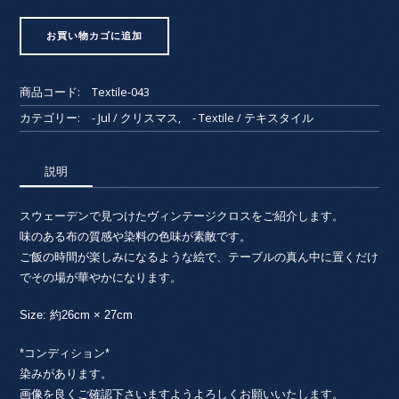
サ
お買い物カゴに追加
ン
タ
の
商品コード:
Textile-043
ご
飯・
カテゴリー:
- Jul / クリスマス
,
- Textile / テキスタイル
リ
ー
説明
ス
/
北
スウェーデンで見つけたヴィンテージクロスをご紹介します。
欧
味のある布の質感や染料の色味が素敵です。
テ
ご飯の時間が楽しみになるような絵で、テーブルの真ん中に置くだけ
キ
でその場が華やかになります。
ス
タ
Size: 約26cm × 27cm
イ
ル・
*コンディション*
ス
染みがあります。
ウ
画像を良くご確認下さいますようよろしくお願いいたします。