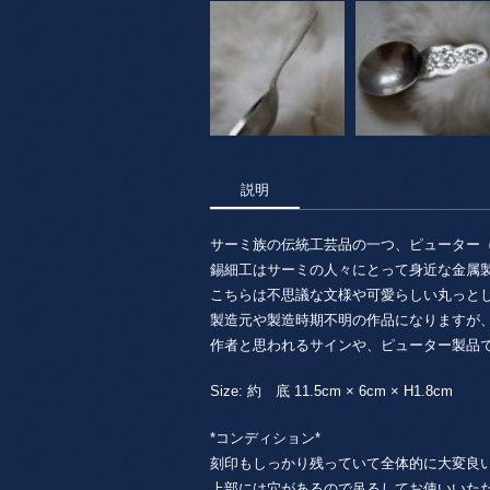
説明
サーミ族の伝統工芸品の一つ、ピューター
錫細工はサーミの人々にとって身近な金属
こちらは不思議な文様や可愛らしい丸っと
製造元や製造時期不明の作品になりますが
作者と思われるサインや、ピューター製品で
Size: 約 底 11.5cm × 6cm × H1.8cm
*コンディション*
刻印もしっかり残っていて全体的に大変良
上部には穴があるので吊るしてお使いいた