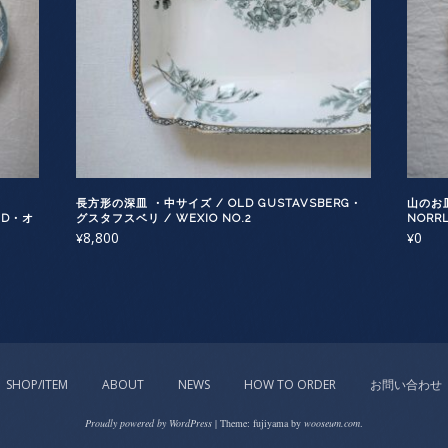
長方形の深皿 ・中サイズ / OLD GUSTAVSBERG・
山のお皿
ND・オ
グスタフスベリ / WEXIO NO.2
NOR
8,800
0
¥
¥
SHOP/ITEM
ABOUT
NEWS
HOW TO ORDER
お問い合わせ
Proudly powered by WordPress
|
Theme: fujiyama by
wooseum.com
.