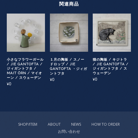
関連商品
小さなフラワーガール
１月の陶板 / スノー
猫の陶板 / キジトラ
/ JIE GANTOFTA /
ドロップ / JIE
/ JIE GANTOFTA /
ジィガントフタ /
ジィガントフタ / ス
GANTOFTA ・ジィガ
MAIT ÖRN / マイオ
ウェーデン
ントフタ
ーン / スウェーデン
0
0
¥
¥
0
¥
SHOP/ITEM
ABOUT
NEWS
HOW TO ORDER
お問い合わせ