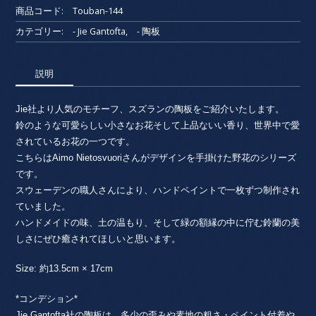
商品コード:
Touban-144
カテゴリー:
- Jie Gantofta
,
- 陶板
説明
Jie社より人気のモチーフ、スズランの陶板をご紹介いたします。
鈴のような可愛らしい小さなお花そして上品ないい香り、世界中で愛
されているお花の一つです。
こちらはAimo Nietosvuoriさんがデザインを手掛けた野花のシリーズ
です。
スウェーデンの職人さんにより、ハンドペイントで一枚ずつ制作され
ていました。
ハンドメイドの味、土の温もり、そして緑の額縁の中に佇む鈴蘭の美
しさにぜひ癒されてほしいと思います。
Size: 約13.5cm × 17cm
*コンデション*
Jie Gantofta社の陶板は、多少の歪みや素地の粗さ・ペイント付着や