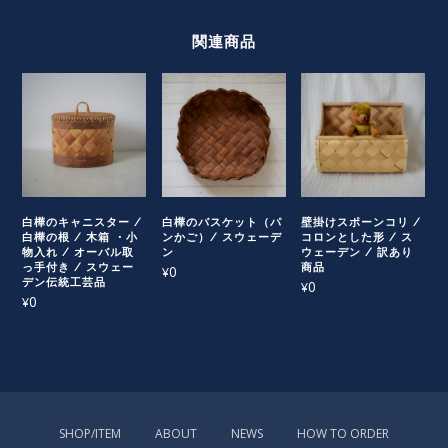
関連商品
白樺のキャニスター /
白樺のバスケット（パ
壁掛けスポーンコリ /
白樺の根 / 木箱 ・小
ンかご）/ スウェーデ
コロンとした形 / ス
物入れ / オーバル取
ン
ウェーデン / 訳あり
っ手付き / スウェー
商品
0
¥
デン伝統工芸品
0
¥
0
¥
SHOP/ITEM
ABOUT
NEWS
HOW TO ORDER