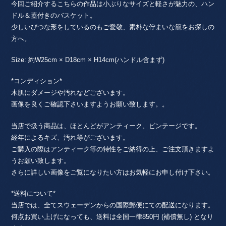
今回ご紹介するこちらの作品は小ぶりなサイズと軽さが魅力の、ハン
ドル＆蓋付きのバスケット。
少しいびつな形をしているのもご愛敬、素朴な佇まいな籠をお探しの
方へ。
Size: 約W25cm × D18cm × H14cm(ハンドル含まず)
*コンディション*
木肌にダメージや汚れなどございます。
画像を良くご確認下さいますようお願い致します。。
当店で扱う商品は、ほとんどがアンティーク、ビンテージです。
経年によるキズ、汚れ等がございます。
ご購入の際はアンティーク等の特性をご納得の上、ご注文頂きますよ
うお願い致します。
さらに詳しい画像をご覧になりたい方はお気軽にお申し付け下さい。
*送料について*
当店では、全てスウェーデンからの国際郵便にての配送になります。
何点お買い上げになっても、送料は全国一律850円 (補償無し) となり