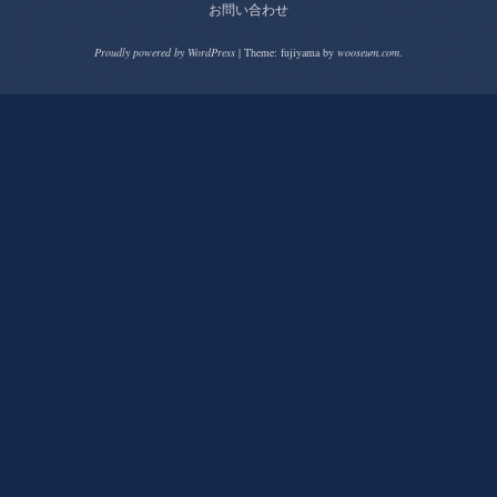
お問い合わせ
Proudly powered by WordPress
|
Theme: fujiyama by
wooseum.com
.