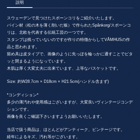
説明
スウェーデンで見つけたスポーンコリをご紹介いたします。
パイン材（松の木を薄く削いだ板）で作られたSpånkorg/スポーンコ
リは、北欧を代表する伝統工芸の一つです。
スタンプは残っていないのですが作りの特徴からしてVÅMHUSの作
品と思われます。
留め具は皮タイプで、画像のように先っぽを輪っかに通すことでピタ
ッと閉まるようになっています。
木肌は厚く大変丈夫に出来ています、上等なバスケットです。
Size: 約W28.7cm × D18cm × H21.5cm(ハンドル含まず)
*コンディション*
多少の薄汚れや使用感はございますが、大変良いヴィンテージコンデ
ションです。
画像を良くご確認下さいますようお願いいたします。
当店で扱う商品は、ほとんどがアンティーク、ビンテージです。
経年によるキズ、汚れ等がございます。