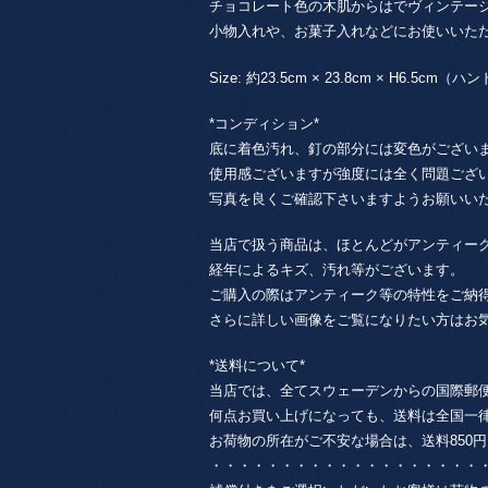
チョコレート色の木肌からはでヴィンテー
小物入れや、お菓子入れなどにお使いいた
Size: 約23.5cm × 23.8cm × H6.5cm
*コンディション*
底に着色汚れ、釘の部分には変色がござい
使用感ございますが強度には全く問題ござ
写真を良くご確認下さいますようお願いい
当店で扱う商品は、ほとんどがアンティー
経年によるキズ、汚れ等がございます。
ご購入の際はアンティーク等の特性をご納
さらに詳しい画像をご覧になりたい方はお
*送料について*
当店では、全てスウェーデンからの国際郵
何点お買い上げになっても、送料は全国一律85
お荷物の所在がご不安な場合は、送料850円 + 
・・・・・・・・・・・・・・・・・・・