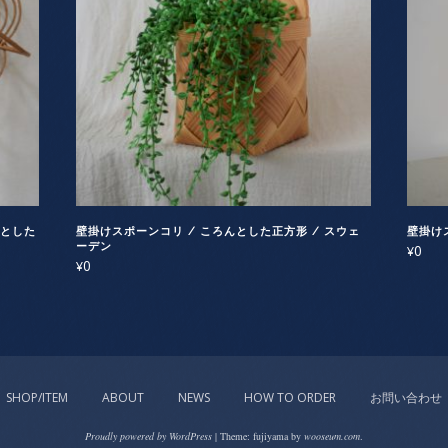
ンとした
壁掛けスポーンコリ / ころんとした正方形 / スウェ
壁掛け
ーデン
0
¥
0
¥
SHOP/ITEM
ABOUT
NEWS
HOW TO ORDER
お問い合わせ
Proudly powered by WordPress
|
Theme: fujiyama by
wooseum.com
.