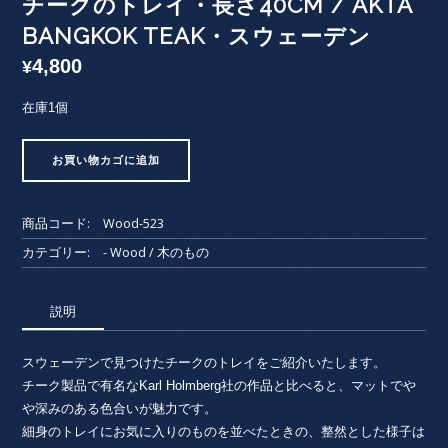
チークのトレイ・長さ40CM / AKTA
BANGKOK TEAK・スウェーデン
4,800
¥
在庫1個
チ
お買い物カゴに追加
ー
ク
の
商品コード:
Wood-523
ト
レ
カテゴリー:
- Wood / 木のもの
イ・
長
説明
さ
40cm
/
スウェーデンで見つけたチークのトレイをご紹介いたします。
AKTA
チーク製品で有名なKarl Holmberg社の作品と比べると、マットでや
BANGKOK
や深みのある色合いが魅力です。
TEAK・
細身のトレイにお気に入りのものを並べたときの、整然とした様子は
ス