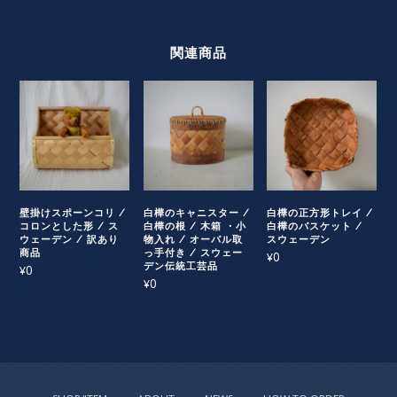
関連商品
壁掛けスポーンコリ /
白樺のキャニスター /
白樺の正方形トレイ /
コロンとした形 / ス
白樺の根 / 木箱 ・小
白樺のバスケット /
ウェーデン / 訳あり
物入れ / オーバル取
スウェーデン
商品
っ手付き / スウェー
0
¥
デン伝統工芸品
0
¥
0
¥