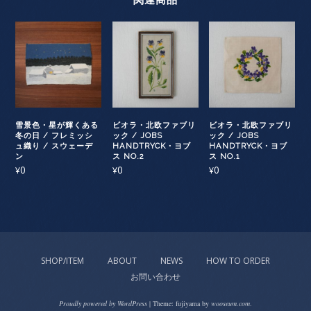
雪景色・星が輝くある
ビオラ・北欧ファブリ
ビオラ・北欧ファブリ
冬の日 / フレミッシ
ック / JOBS
ック / JOBS
ュ織り / スウェーデ
HANDTRYCK・ヨブ
HANDTRYCK・ヨブ
ン
ス NO.2
ス NO.1
0
0
0
¥
¥
¥
SHOP/ITEM
ABOUT
NEWS
HOW TO ORDER
お問い合わせ
Proudly powered by WordPress
|
Theme: fujiyama by
wooseum.com
.