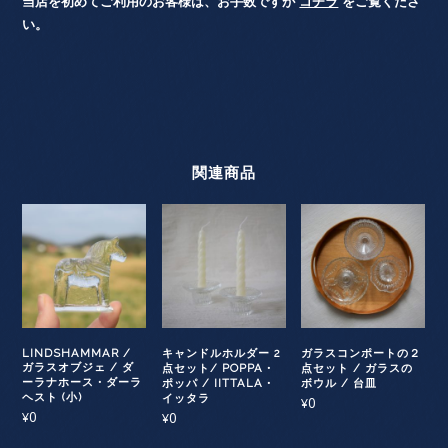
当店を初めてご利用のお客様は、お手数ですが
コチラ
をご覧くださ
い。
関連商品
LINDSHAMMAR /
キャンドルホルダー 2
ガラスコンポートの２
ガラスオブジェ / ダ
点セット/ POPPA・
点セット / ガラスの
ーラナホース・ダーラ
ポッパ / IITTALA・
ボウル / 台皿
ヘスト (小)
イッタラ
0
¥
0
0
¥
¥