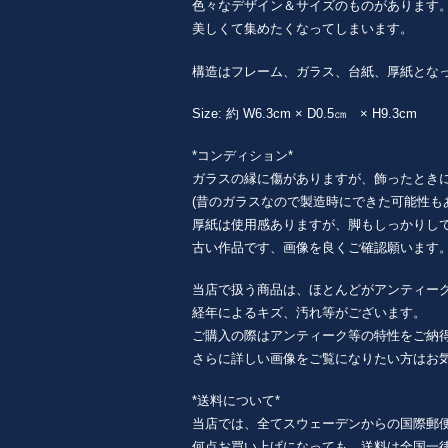
色々なデザイン＆サイズのものがあります
美しくて集めたくなってしまいます。
構造はフレーム、ガラス、台紙、厚紙とな
Size: 約 W6.3cm × D0.5㎝ × H9.3cm
*コンディション*
ガラスの縁に傷がありますが、飾ったとき
(昔のガラスなので製造時にできた可能性も
厚紙は使用感ありますが、脚もしっかりし
古い作品です、画像を良くご確認願います
当店で扱う商品は、ほとんどがアンティー
経年によるキズ、汚れ等がございます。
ご購入の際はアンティーク等の特性をご納
さらに詳しい画像をご覧になりたい方はお
*送料について*
当店では、全てスウェーデンからの国際郵
何点お買い上げになっても、送料は全国一律85