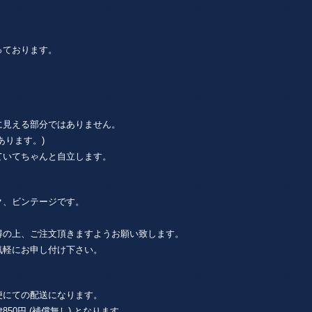
。
っております。
に見える部分ではありません。
あります。)
ていてちゃんと自立します。
。
ク、ビンテージです。
得の上、ご注文頂きますようお願い致します。
気軽にお申し付け下さい。
便にての配送になります。
0円 (補償無し) となります。