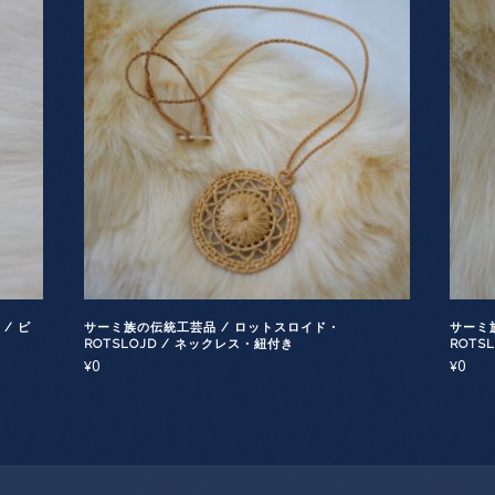
/ ピ
サーミ族の伝統工芸品 / ロットスロイド・
サーミ
ROTSLOJD / ネックレス・紐付き
ROTS
0
0
¥
¥