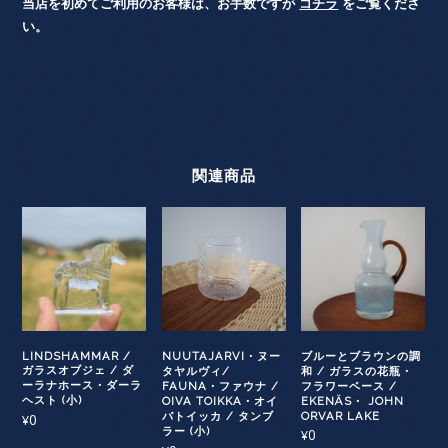
当店を初めてご利用のお客様は、お手数ですが
コチラ
をご覧くださ
い。
関連商品
LINDSHAMMAR /
NUUTAJARVI・ヌー
ブルーとブラウンの調
ガラスオブジェ / ダ
タヤルヴィ/
和 / ガラスの花瓶・
ーラナホース・ダーラ
FAUNA・ファウナ /
フラワーベース /
ヘスト (小)
OIVA TOIKKA・オイ
EKENÄS・ JOHN
バトイッカ / タンブ
ORVAR LAKE
0
¥
ラー (小)
0
¥