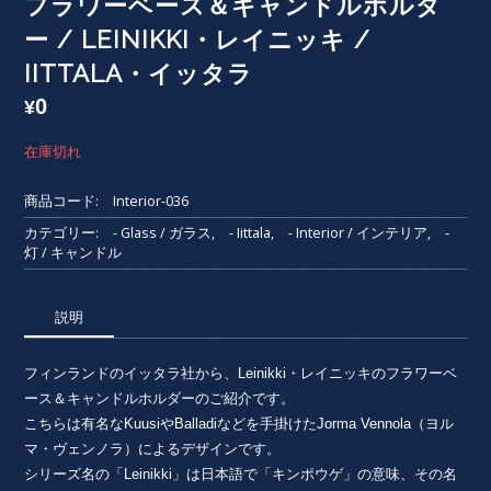
フラワーベース＆キャンドルホルダ
ー / LEINIKKI・レイニッキ /
IITTALA・イッタラ
0
¥
在庫切れ
商品コード:
Interior-036
カテゴリー:
- Glass / ガラス
,
- Iittala
,
- Interior / インテリア
,
-
灯 / キャンドル
説明
フィンランドのイッタラ社から、Leinikki・レイニッキのフラワーベ
ース＆キャンドルホルダーのご紹介です。
こちらは有名なKuusiやBalladiなどを手掛けたJorma Vennola（ヨル
マ・ヴェンノラ）によるデザインです。
シリーズ名の「Leinikki」は日本語で「キンポウゲ」の意味、その名