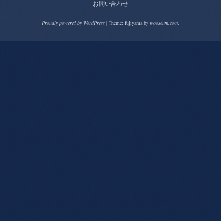
お問い合わせ
Proudly powered by WordPress
|
Theme: fujiyama by
wooseum.com
.