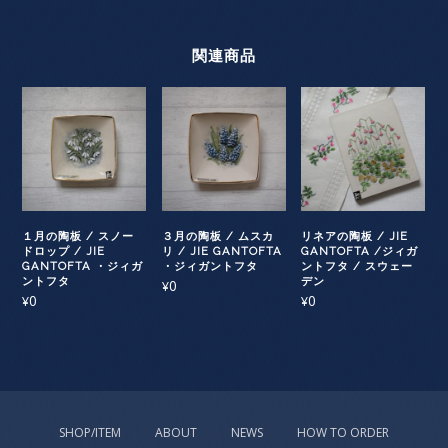
関連商品
１月の陶板 / スノー
３月の陶板 / ムスカ
リネアの陶板 / JIE
ドロップ / JIE
リ / JIE GANTOFTA
GANTOFTA /ジィガ
GANTOFTA ・ジィガ
・ジィガントフタ
ントフタ / スウェー
ントフタ
デン
0
¥
0
0
¥
¥
SHOP/ITEM
ABOUT
NEWS
HOW TO ORDER