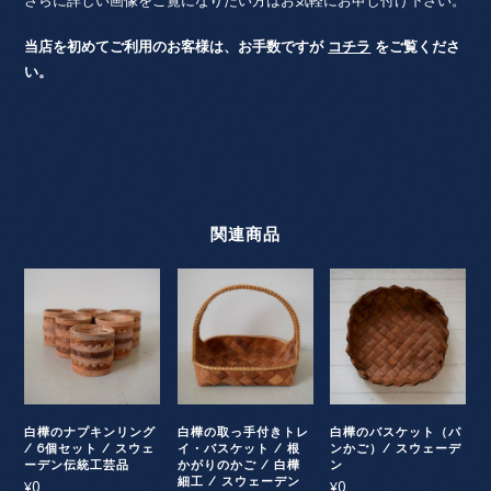
さらに詳しい画像をご覧になりたい方はお気軽にお申し付け下さい。
当店を初めてご利用のお客様は、お手数ですが
コチラ
をご覧くださ
い。
関連商品
白樺のナプキンリング
白樺の取っ手付きトレ
白樺のバスケット（パ
/ 6個セット / スウェ
イ・バスケット / 根
ンかご）/ スウェーデ
ーデン伝統工芸品
かがりのかご / 白樺
ン
細工 / スウェーデン
0
0
¥
¥