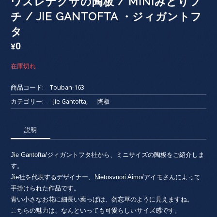
ワスレナグサの陶板 / MINIみどりフ
チ / JIE GANTOFTA ・ジィガントフ
タ
0
¥
在庫切れ
商品コード:
Touban-163
カテゴリー:
- Jie Gantofta
,
- 陶板
説明
Jie Gantofta/ジィガントフタ社から、ミニサイズの陶板をご紹介しま
す。
Jie社を代表するデザイナー、Nietosvuori Aimo/アイモさんによって
手掛けられた作品です。
青い小さなお花に細長い葉っぱは、勿忘草のように見えますね。
こちらの魅力は、なんといっても可愛らしいサイズ感です。