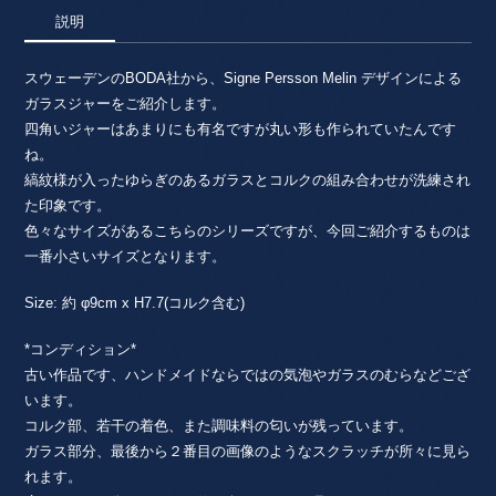
/
説明
Signe
Persson
Melin・
スウェーデンのBODA社から、Signe Persson Melin デザインによる
シ
ガラスジャーをご紹介します。
グ
四角いジャーはあまりにも有名ですが丸い形も作られていたんです
ネ
ね。
ペ
縞紋様が入ったゆらぎのあるガラスとコルクの組み合わせが洗練され
ー
た印象です。
シ
色々なサイズがあるこちらのシリーズですが、今回ご紹介するものは
ョ
一番小さいサイズとなります。
ン
メ
Size: 約 φ9cm x H7.7(コルク含む)
リ
ン
*コンディション*
/
古い作品です、ハンドメイドならではの気泡やガラスのむらなどござ
Boda
社
います。
No.2
コルク部、若干の着色、また調味料の匂いが残っています。
個
ガラス部分、最後から２番目の画像のようなスクラッチが所々に見ら
れます。