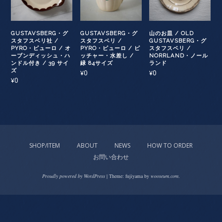
GUSTAVSBERG・グ
GUSTAVSBERG・グ
山のお皿 / OLD
スタフスベリ社 /
スタフスベリ /
GUSTAVSBERG・グ
PYRO・ピューロ / オ
PYRO・ピューロ / ピ
スタフスベリ /
ーブンディッシュ・ハ
ッチャー・水差し /
NORRLAND・ノール
ンドル付き / 39 サイ
緑 84サイズ
ランド
ズ
0
0
¥
¥
0
¥
SHOP/ITEM
ABOUT
NEWS
HOW TO ORDER
お問い合わせ
Proudly powered by WordPress
|
Theme: fujiyama by
wooseum.com
.