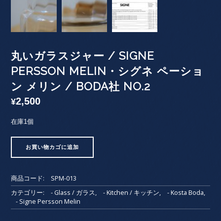
丸いガラスジャー / SIGNE
PERSSON MELIN・シグネ ペーショ
ン メリン / BODA社 NO.2
2,500
¥
在庫1個
丸
お買い物カゴに追加
い
ガ
ラ
商品コード:
SPM-013
ス
ジ
カテゴリー:
- Glass / ガラス
,
- Kitchen / キッチン
,
- Kosta Boda
,
- Signe Persson Melin
ャ
ー