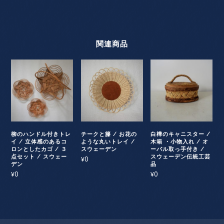
関連商品
柳のハンドル付きトレ
チークと籐 / お花の
白樺のキャニスター /
イ / 立体感のあるコ
ような丸いトレイ /
木箱 ・小物入れ / オ
ロンとしたカゴ / ３
スウェーデン
ーバル取っ手付き /
点セット / スウェー
スウェーデン伝統工芸
0
¥
デン
品
0
0
¥
¥