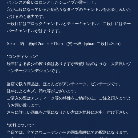
バランスの良いコロンとしたシェイプが愛らしく、
穴が二段になっているため色々なタイプのキャンドルをお楽しみいた
だけるのも魅力です。
一段目にはブロックキャンドルとティーキャンドル、二段目にはテー
パーキャンドルがはまります。
Size: 約 底φ8.2cm × H11cm （穴 一段目φ5cm 二段目φ2cm）
*コンディション*
経年による多少の擦り傷はありますが未使用品のような、大変良いヴ
ィンテージコンデションです。
当店で扱う商品は、ほとんどがアンティーク、ビンテージです。
経年によるキズ、汚れ等がございます。
ご購入の際はアンティーク等の特性をご納得の上、ご注文頂きますよ
うお願い致します。
さらに詳しい画像をご覧になりたい方はお気軽にお申し付け下さい。
*送料について*
当店では、全てスウェーデンからの国際郵便にての配送になります。