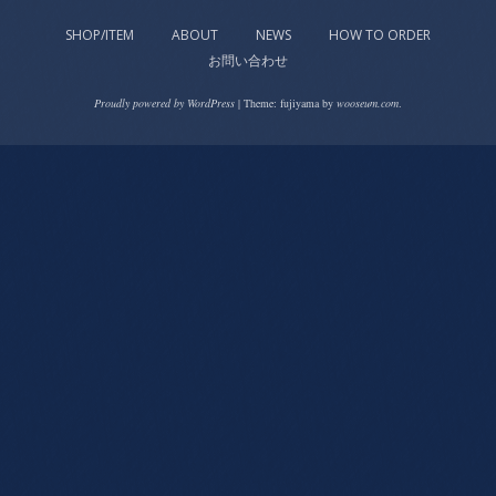
SHOP/ITEM
ABOUT
NEWS
HOW TO ORDER
お問い合わせ
Proudly powered by WordPress
|
Theme: fujiyama by
wooseum.com
.