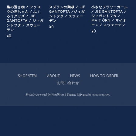
梟の置き物 / フクロ
スズランの陶板 / JIE
小さなフラワーガール
ウの赤ちゃん / ふく
GANTOFTA /ジィガ
/ JIE GANTOFTA /
ジィガントフタ /
ろうグッズ / JIE
ントフタ / スウェー
MAIT ÖRN / マイオ
GANTOFTA / ジィガ
デン
ーン / スウェーデン
ントフタ / スウェー
0
¥
デン
0
¥
0
¥
SHOP/ITEM
ABOUT
NEWS
HOW TO ORDER
お問い合わせ
Proudly powered by WordPress
|
Theme: fujiyama by
wooseum.com
.