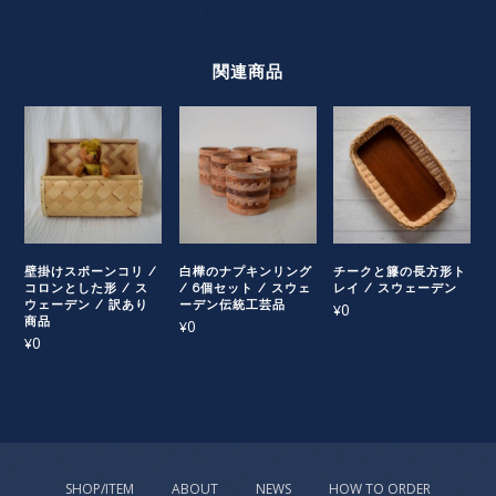
関連商品
壁掛けスポーンコリ /
白樺のナプキンリング
チークと籐の長方形ト
コロンとした形 / ス
/ 6個セット / スウェ
レイ / スウェーデン
ウェーデン / 訳あり
ーデン伝統工芸品
0
¥
商品
0
¥
0
¥
SHOP/ITEM
ABOUT
NEWS
HOW TO ORDER