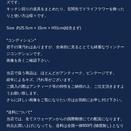
ズです。
キッチン回りの道具をまとめたり、玄関先でドライフラワーを飾った
りと使い方は様々です。
Size: 約25.5cm × 15cm × H31cm(紐含まず)
*コンディション*
若干の薄汚れはありますが、全体的に見るととても綺麗なヴィンテー
ジコンデションです。
画像を良くご確認下さい。
当店で扱う商品は、ほとんどがアンティーク、ビンテージです。
経年によるキズ、汚れ等がございます。
ご購入の際はアンティーク等の特性をご納得の上、ご注文頂きますよ
うお願い致します。
さらに詳しい画像をご覧になりたい方はお気軽にお申し付け下さい。
*送料について*
当店では、全てスウェーデンからの国際郵便にての配送になります。
何点お買い上げになっても、送料は全国一律850円 (補償無し) となり