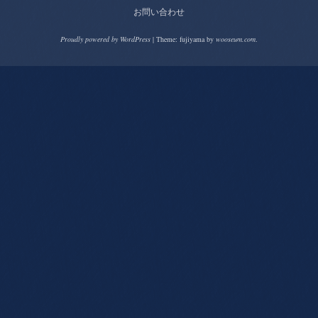
お問い合わせ
Proudly powered by WordPress
|
Theme: fujiyama by
wooseum.com
.