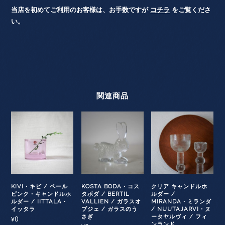
当店を初めてご利用のお客様は、お手数ですが
コチラ
をご覧くださ
い。
関連商品
KIVI・キビ / ペール
KOSTA BODA・コス
クリア キャンドルホ
ピンク・キャンドルホ
タボダ / BERTIL
ルダー /
ルダー / IITTALA・
VALLIEN / ガラスオ
MIRANDA・ミランダ
イッタラ
ブジェ / ガラスのう
/ NUUTAJARVI・ヌ
さぎ
ータヤルヴィ / フィ
0
¥
ンランド