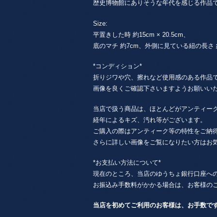
歴史博物館にありそうな年代を感じる作品
Size:
平置きした時 約15cm × 20.5cm、
底のマチ 約7cm、外側に見ている紐の長さ 約
*コンディション*
折りジワや穴、擦れなど使用感のある作品
画像を良くご確認下さいますようお願いい
当店で扱う商品は、ほとんどがアンティー
経年によるキズ、汚れ等がございます。
ご購入の際はアンティーク等の特性をご納
さらに詳しい画像をご覧になりたい方はお
*お支払い方法について*
現在のところ、当店のゆうちょ銀行口座へ
お振込み手数料がかかる場合は、お客様の
当店を初めてご利用のお客様は、お手数で