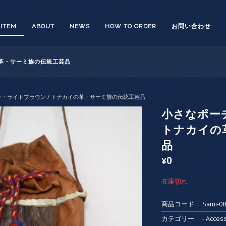
/ITEM
ABOUT
NEWS
HOW TO ORDER
お問い合わせ
の革・サーミ族の伝統工芸品
チ・ライトブラウン / トナカイの革・サーミ族の伝統工芸品
小さなポー
トナカイの
品
0
¥
在庫切れ
商品コード:
Sami-0
カテゴリー:
- Acc