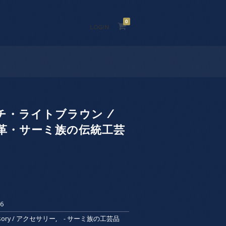
0
LOGIN
チ・ライトブラウン /
革・サーミ族の伝統工芸
86
essory / アクセサリー
,
- サーミ族の工芸品