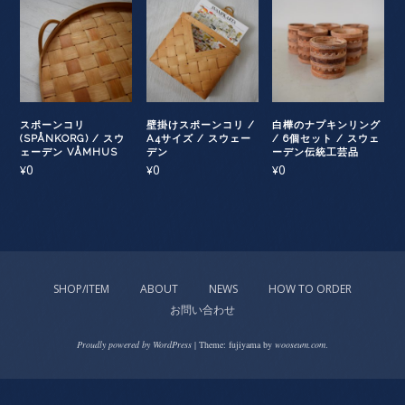
スポーンコリ
壁掛けスポーンコリ /
白樺のナプキンリング
(SPÅNKORG) / スウ
A4サイズ / スウェー
/ 6個セット / スウェ
ェーデン VÅMHUS
デン
ーデン伝統工芸品
0
0
0
¥
¥
¥
SHOP/ITEM
ABOUT
NEWS
HOW TO ORDER
お問い合わせ
Proudly powered by WordPress
|
Theme: fujiyama by
wooseum.com
.