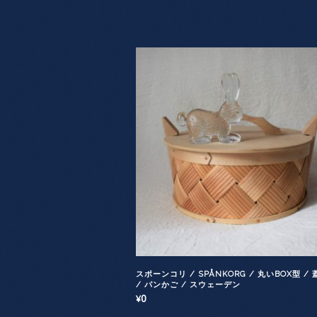
スポーンコリ / SPÅNKORG / 丸いBOX型 /
/ パンかご / スウェーデン
0
¥