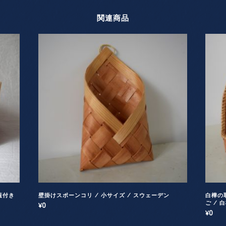
関連商品
 蓋付き
壁掛けスポーンコリ / 小サイズ / スウェーデン
白樺の
ご / 
0
¥
0
¥