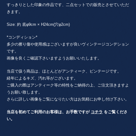
2
すっきりとした印象の作品です、二点セットでの販売とさせていただ
点
きます。
セ
ッ
Size: 約 底φ9cm × H24cm(穴φ2cm)
ト
/
*コンディション*
ス
多少の擦り傷や使用感はございますが良いヴィンテージコンデション
ウ
です。
ェ
画像を良くご確認下さいますようお願いいたします。
ー
デ
当店で扱う商品は、ほとんどがアンティーク、ビンテージです。
ン
経年によるキズ、汚れ等がございます。
個
ご購入の際はアンティーク等の特性をご納得の上、ご注文頂きますよ
うお願い致します。
さらに詳しい画像をご覧になりたい方はお気軽にお申し付け下さい。
当店を初めてご利用のお客様は、お手数ですが
コチラ
をご覧くださ
い。