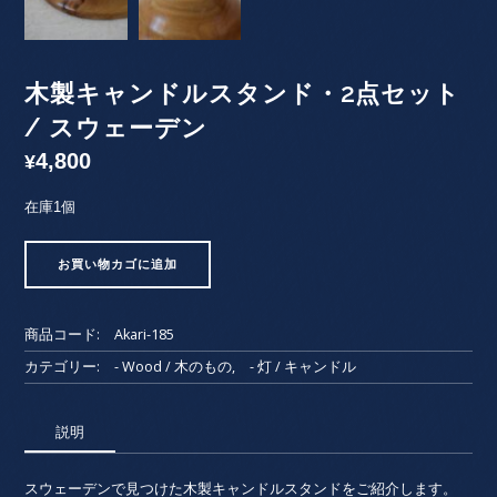
木製キャンドルスタンド・2点セット
/ スウェーデン
4,800
¥
在庫1個
木
お買い物カゴに追加
製
キ
ャ
商品コード:
Akari-185
ン
ド
カテゴリー:
- Wood / 木のもの
,
- 灯 / キャンドル
ル
ス
説明
タ
ン
ド・
スウェーデンで見つけた木製キャンドルスタンドをご紹介します。