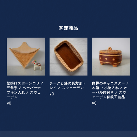
関連商品
壁掛けスポーンコリ /
チークと籐の長方形ト
白樺のキャニスター /
三角形 / ペーパーナ
レイ / スウェーデン
木箱 ・小物入れ / オ
プキン入れ / スウェ
ーバル脚付き / スウ
0
¥
ーデン
ェーデン伝統工芸品
0
0
¥
¥