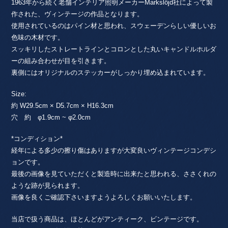
1963年から続く老舗インテリア照明メーカーMarkslöjd社によって製
作された、ヴィンテージの作品となります。
使用されているのはパイン材と思われ、スウェーデンらしい優しいお
色味の木材です。
スッキリしたストレートラインとコロンとした丸いキャンドルホルダ
ーの組み合わせが目を引きます。
裏側にはオリジナルのステッカーがしっかり埋め込まれています。
Size:
約 W29.5cm × D5.7cm × H16.3cm
穴 約 φ1.9cm ~ φ2.0cm
*コンディション*
経年による多少の擦り傷はありますが大変良いヴィンテージコンデシ
ョンです。
最後の画像を見ていただくと製造時に出来たと思われる、ささくれの
ような跡が見られます。
画像を良くご確認下さいますようよろしくお願いいたします。
当店で扱う商品は、ほとんどがアンティーク、ビンテージです。