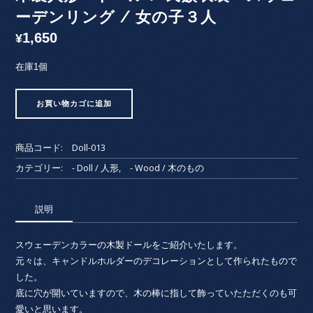
ーデンリング / 女の子３人
1,650
¥
在庫1個
木
お買い物カゴに追加
製
人
形・
商品コード:
Doll-013
ド
ー
カテゴリー:
- Doll / 人形
,
- Wood / 木のもの
ル
/
説明
民
族
衣
スウェーデンカラーの木製ドールをご紹介いたします。
装・
元々は、キャンドルホルダーのデコレーションとして作られたもので
ス
した。
ウ
底に穴が開いていますので、木の棒に指して飾っていたただくのも可
ェ
愛いと思います。