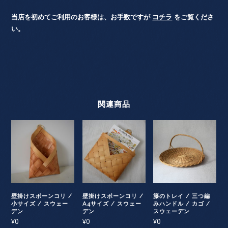
当店を初めてご利用のお客様は、お手数ですが
コチラ
をご覧くださ
い。
関連商品
壁掛けスポーンコリ /
壁掛けスポーンコリ /
籐のトレイ / 三つ編
小サイズ / スウェー
A4サイズ / スウェー
みハンドル / カゴ /
デン
デン
スウェーデン
0
0
0
¥
¥
¥