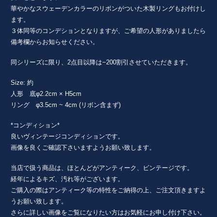
ー
華やかなスウェーデンカラーのリボンがついた木製リングもお付けし
デ
ます。
ン
３体同等のコンデションとなりますが、ご希望の人形がありましたら
リ
ン
備考欄からお知らせください。
グ
/
同シリーズに限り、2点目以降は−200割引させていただきます。
女
の
Size: 約
子
人形 底φ2.2cm × H5cm
３
リング φ3.5cm ~ 4cm (リボン含まず)
人
個
*コンディション*
良いヴィンテージコンディションです。
画像を良くご確認下さいますようお願い致します。
当店で扱う商品は、ほとんどがアンティーク、ビンテージです。
経年によるキズ、汚れ等がございます。
ご購入の際はアンティーク等の特性をご納得の上、ご注文頂きますよ
うお願い致します。
さらに詳しい画像をご覧になりたい方はお気軽にお申し付け下さい。