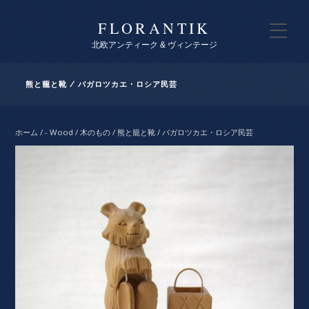
FLORANTIK
北欧アンティーク & ヴィンテージ
熊と籠と靴 / バガロツカエ・ロシア民芸
ホーム
/
- Wood / 木のもの
/ 熊と籠と靴 / バガロツカエ・ロシア民芸