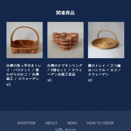
関連商品
白樺の取っ手付きトレ
白樺のナプキンリング
籐のトレイ / 三つ編
イ・バスケット / 根
/ 6個セット / スウェ
みハンドル / カゴ /
かがりのかご / 白樺
ーデン伝統工芸品
スウェーデン
細工 / スウェーデン
0
0
¥
¥
0
¥
SHOP/ITEM
ABOUT
NEWS
HOW TO ORDER
お問い合わせ