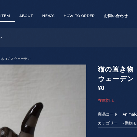
/ITEM
ABOUT
NEWS
HOW TO ORDER
お問い合わせ
ン
ネコ / スウェーデン
猫の置き物・
ウェーデン
0
¥
在庫切れ
商品コード:
Animal-
カテゴリー:
- 動物