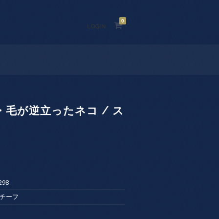
0
LOGIN
毛が逆立ったネコ / ス
298
モチーフ