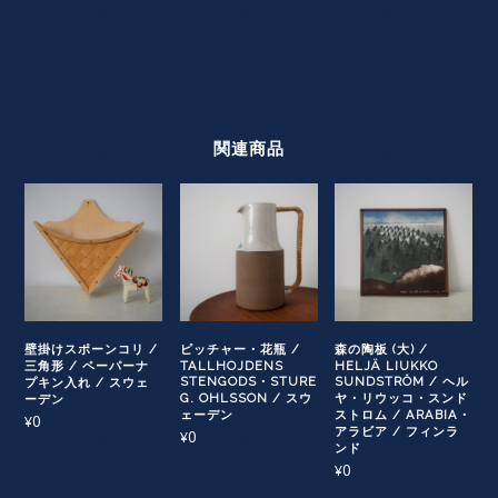
関連商品
壁掛けスポーンコリ /
ピッチャー・花瓶 /
森の陶板 (大) /
三角形 / ペーパーナ
TALLHOJDENS
HELJÄ LIUKKO
STENGODS・STURE
SUNDSTRÖM / ヘル
プキン入れ / スウェ
G. OHLSSON / スウ
ヤ・リウッコ・スンド
ーデン
ェーデン
ストロム / ARABIA・
0
¥
アラビア / フィンラ
0
¥
ンド
0
¥