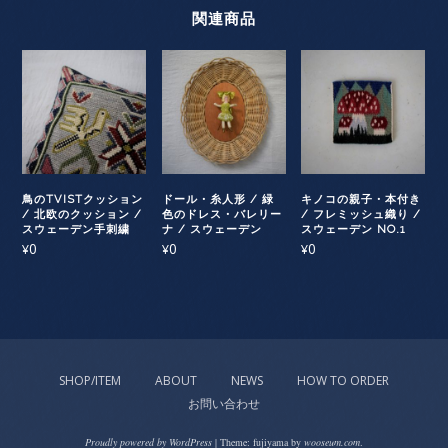
関連商品
鳥のTVISTクッション
ドール・糸人形 / 緑
キノコの親子・本付き
/ 北欧のクッション /
色のドレス・バレリー
/ フレミッシュ織り /
スウェーデン手刺繍
ナ / スウェーデン
スウェーデン NO.1
0
0
0
¥
¥
¥
SHOP/ITEM
ABOUT
NEWS
HOW TO ORDER
お問い合わせ
Proudly powered by WordPress
|
Theme: fujiyama by
wooseum.com
.