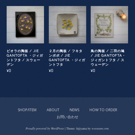
ビオラの陶板 / JIE
２月の陶板 / フキタ
鳥の陶板 / 二羽の鳩
GANTOFTA ・ジィガ
ンポポ / JIE
/ JIE GANTOFTA・
ントフタ / スウェー
GANTOFTA ・ジィガ
ジィガントフタ / ス
デン
ントフタ
ウェーデン
0
0
0
¥
¥
¥
SHOP/ITEM
ABOUT
NEWS
HOW TO ORDER
お問い合わせ
Proudly powered by WordPress
|
Theme: fujiyama by
wooseum.com
.