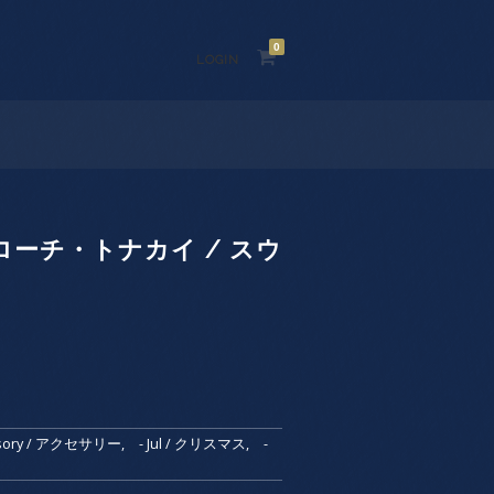
0
LOGIN
ーチ・トナカイ / スウ
1
essory / アクセサリー
,
- Jul / クリスマス
,
-