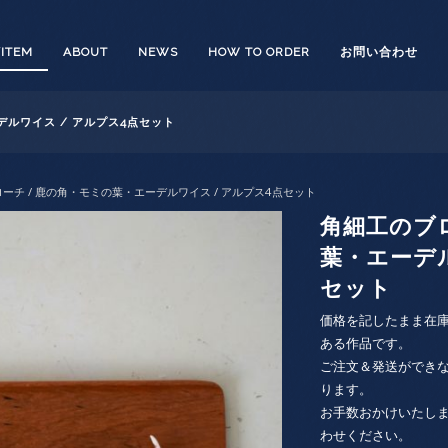
/ITEM
ABOUT
NEWS
HOW TO ORDER
お問い合わせ
デルワイス / アルプス4点セット
ローチ / 鹿の角・モミの葉・エーデルワイス / アルプス4点セット
角細工のブロ
葉・エーデル
セット
価格を記したまま在
ある作品です。
ご注文＆発送ができ
ります。
お手数おかけいたし
わせください。