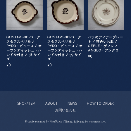
GUSTAVSBERG・グ
GUSTAVSBERG・グ
バラのディナープレー
スタフスベリ社 /
スタフスベリ社 /
ト / 茶色いお皿 /
PYRO・ピューロ / オ
PYRO・ピューロ / オ
GEFLE・ゲフレ /
ーブンディッシュ・ハ
ーブンディッシュ・ハ
ANGLO・アングロ
ンドル付き / 38 サイ
ンドル付き / 39 サイ
0
¥
ズ
ズ
0
0
¥
¥
SHOP/ITEM
ABOUT
NEWS
HOW TO ORDER
お問い合わせ
Proudly powered by WordPress
|
Theme: fujiyama by
wooseum.com
.