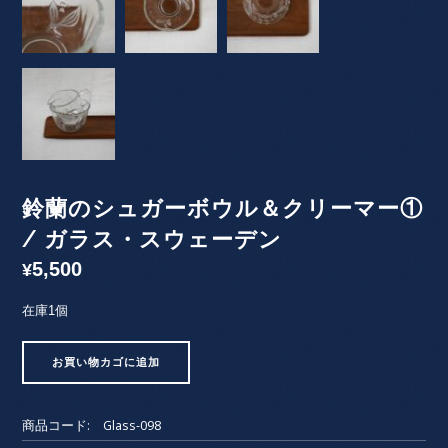
鈴蘭のシュガーボウル＆クリーマー①
/ ガラス・スウェーデン
5,500
¥
在庫1個
鈴
お買い物カゴに追加
蘭
の
シ
商品コード:
Glass-098
ュ