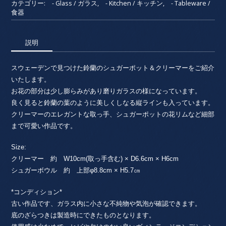
ガ
カテゴリー:
- Glass / ガラス
,
- Kitchen / キッチン
,
- Tableware /
食器
ー
ボ
ウ
説明
ル
＆
ク
スウェーデンで見つけた鈴蘭のシュガーポット＆クリーマーをご紹介
リ
いたします。
ー
お花の部分は少し膨らみがあり磨りガラスの様になっています。
マ
良く見ると鈴蘭の葉のように美しくしなる縦ラインも入っています。
ー
クリーマーのエレガントな取っ手、シュガーポットの花リムなど細部
①
まで可愛い作品です。
/
ガ
Size:
ラ
クリーマー 約 W10cm(取っ手含む) × D6.6cm × H6cm
ス・
シュガーボウル 約 上部φ8.8cm × H5.7㎝
ス
ウ
*コンディション*
ェ
古い作品です、ガラス内に小さな不純物や気泡が確認できます。
ー
デ
底のざらつきは製造時にできたものとなります。