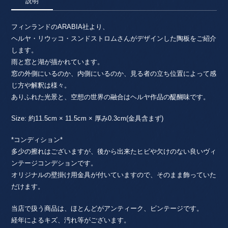
説明
Heljä
Liukko
Sundström
フィンランドのARABIA社より、
/
ヘルヤ・リウッコ・スンドストロムさんがデザインした陶板をご紹介
ARABIA・
します。
ア
雨と窓と湖が描かれています。
ラ
窓の外側にいるのか、内側にいるのか、見る者の立ち位置によって感
ビ
じ方や解釈は様々。
ア
ありふれた光景と、空想の世界の融合はヘルヤ作品の醍醐味です。
個
Size: 約11.5cm × 11.5cm × 厚み0.3cm(金具含まず)
*コンディション*
多少の擦れはございますが、後から出来たヒビや欠けのない良いヴィ
ンテージコンデションです。
オリジナルの壁掛け用金具が付いていますので、そのまま飾っていた
だけます。
当店で扱う商品は、ほとんどがアンティーク、ビンテージです。
経年によるキズ、汚れ等がございます。