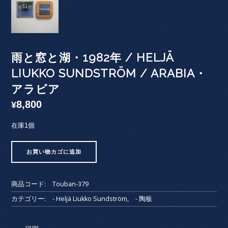
雨と窓と湖・1982年 / HELJÄ
LIUKKO SUNDSTRÖM / ARABIA・
アラビア
8,800
¥
在庫1個
雨
お買い物カゴに追加
と
窓
と
商品コード:
Touban-379
湖・
1982
カテゴリー:
- Heljä Liukko Sundström
,
- 陶板
年
/