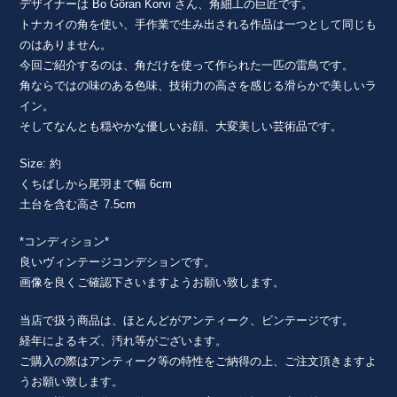
デザイナーは Bo Göran Korvi さん、角細工の巨匠です。
トナカイの角を使い、手作業で生み出される作品は一つとして同じも
のはありません。
今回ご紹介するのは、角だけを使って作られた一匹の雷鳥です。
角ならではの味のある色味、技術力の高さを感じる滑らかで美しいラ
イン。
そしてなんとも穏やかな優しいお顔、大変美しい芸術品です。
Size: 約
くちばしから尾羽まで幅 6cm
土台を含む高さ 7.5cm
*コンディション*
良いヴィンテージコンデションです。
画像を良くご確認下さいますようお願い致します。
当店で扱う商品は、ほとんどがアンティーク、ビンテージです。
経年によるキズ、汚れ等がございます。
ご購入の際はアンティーク等の特性をご納得の上、ご注文頂きますよ
うお願い致します。