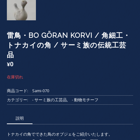
雷鳥・BO GÖRAN KORVI / 角細工・
トナカイの角 / サーミ族の伝統工芸
品
0
¥
在庫切れ
商品コード:
Sami-070
カテゴリー:
- サーミ族の工芸品
,
- 動物モチーフ
説明
トナカイの角でできた鳥のオブジェをご紹介いたします。