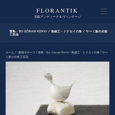
FLORANTIK
北欧アンティーク & ヴィンテージ
雷鳥・BO GÖRAN KORVI / 角細工・トナカイの角 / サーミ族の伝統
工芸品
ホーム
/
- 動物モチーフ
/ 雷鳥・Bo Göran Korvi / 角細工・トナカイの角 / サー
ミ族の伝統工芸品