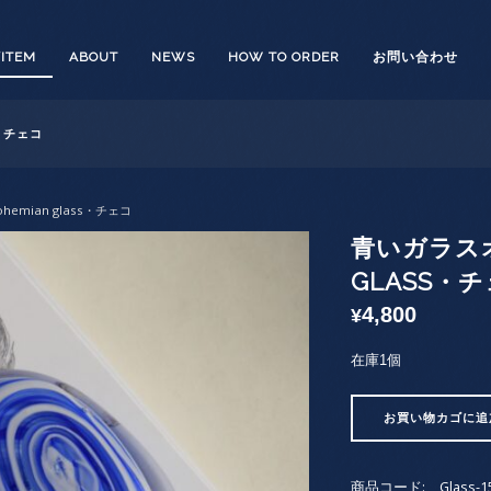
/ITEM
ABOUT
NEWS
HOW TO ORDER
お問い合わせ
S・チェコ
hemian glass・チェコ
青いガラスオ
GLASS・
4,800
¥
在庫1個
青
お買い物カゴに追
い
ガ
ラ
商品コード:
Glass-1