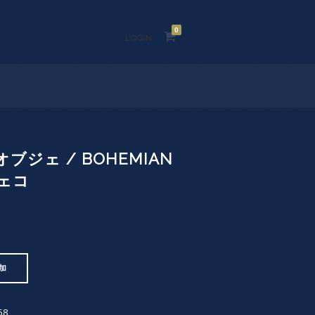
0
LOGIN
ブジェ / BOHEMIAN
チェコ
加
58