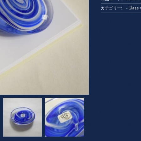
ス
オ
カテゴリー:
- Glas
ブ
ジ
ェ
/
Bohemian
glass・
チ
ェ
コ
個