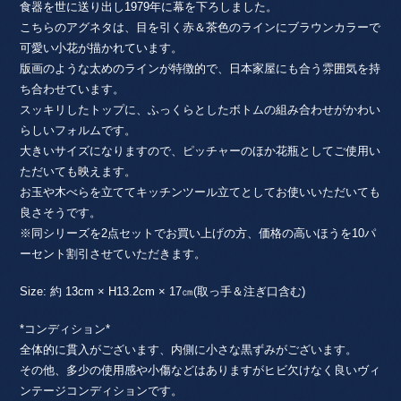
食器を世に送り出し1979年に幕を下ろしました。
こちらのアグネタは、目を引く赤＆茶色のラインにブラウンカラーで
可愛い小花が描かれています。
版画のような太めのラインが特徴的で、日本家屋にも合う雰囲気を持
ち合わせています。
スッキリしたトップに、ふっくらとしたボトムの組み合わせがかわい
らしいフォルムです。
大きいサイズになりますので、ピッチャーのほか花瓶としてご使用い
ただいても映えます。
お玉や木べらを立ててキッチンツール立てとしてお使いいただいても
良さそうです。
※同シリーズを2点セットでお買い上げの方、価格の高いほうを10パ
ーセント割引させていただきます。
Size: 約 13cm × H13.2cm × 17㎝(取っ手＆注ぎ口含む)
*コンディション*
全体的に貫入がございます、内側に小さな黒ずみがございます。
その他、多少の使用感や小傷などはありますがヒビ欠けなく良いヴィ
ンテージコンディションです。