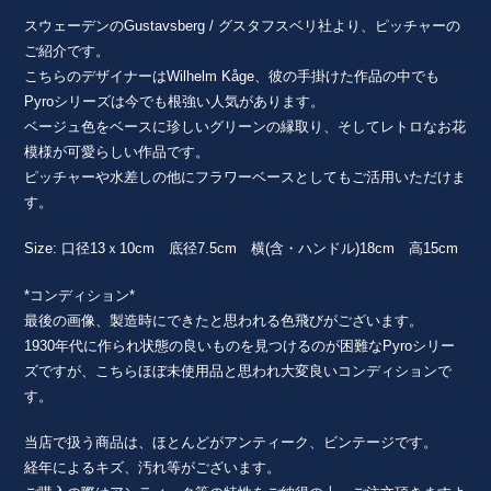
スウェーデンのGustavsberg / グスタフスベリ社より、ピッチャーの
ご紹介です。
こちらのデザイナーはWilhelm Kåge、彼の手掛けた作品の中でも
Pyroシリーズは今でも根強い人気があります。
ベージュ色をベースに珍しいグリーンの縁取り、そしてレトロなお花
模様が可愛らしい作品です。
ピッチャーや水差しの他にフラワーベースとしてもご活用いただけま
す。
Size: 口径13ｘ10cm 底径7.5cm 横(含・ハンドル)18cm 高15cm
*コンディション*
最後の画像、製造時にできたと思われる色飛びがございます。
1930年代に作られ状態の良いものを見つけるのが困難なPyroシリー
ズですが、こちらほぼ未使用品と思われ大変良いコンディションで
す。
当店で扱う商品は、ほとんどがアンティーク、ビンテージです。
経年によるキズ、汚れ等がございます。