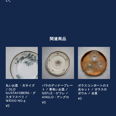
い。
関連商品
丸いお皿 ・大サイズ
バラのディナープレー
ガラスコンポートの２
/ OLD
ト / 茶色いお皿 /
点セット / ガラスの
GUSTAVSBERG・グ
GEFLE・ゲフレ /
ボウル / 台皿
スタフスベリ /
ANGLO・アングロ
0
¥
WEXIO NO.5
0
¥
0
¥