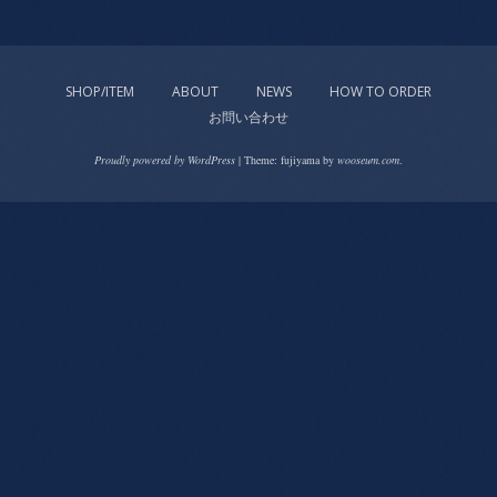
SHOP/ITEM
ABOUT
NEWS
HOW TO ORDER
お問い合わせ
Proudly powered by WordPress
|
Theme: fujiyama by
wooseum.com
.