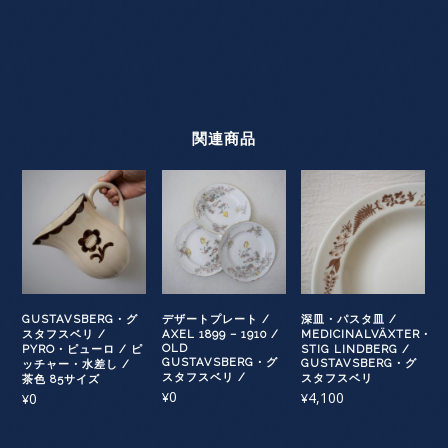
関連商品
GUSTAVSBERG・グ
デザートプレート /
深皿・パスタ皿 /
スタフスベリ /
AXEL 1899 – 1910 /
MEDICINALVÄXTER・
OLD
PYRO・ピューロ / ピ
STIG LINDBERG /
GUSTAVSBERG・グ
GUSTAVSBERG・グ
ッチャー・水差し /
スタフスベリ /
スタフスベリ
茶色 85サイズ
0
4,100
0
¥
¥
¥